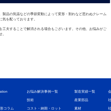
。製品の気温などの季節変動によって変形・割れなど思わぬクレーム
に気を配っております。
を工夫することで解消される場合もございます。その他、お悩みがご
せ。
ation
お悩み解決事例一覧
製造実績一覧
技術
産業部品
形コラム
コスト・納期・ロット
素材