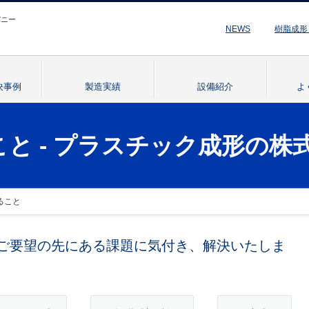
パニー
NEWS
樹脂成形
決事例
製造実績
設備紹介
よ
と - プラスチック成形の株
ること
ご要望の先にある課題に気付き、解決いたしま