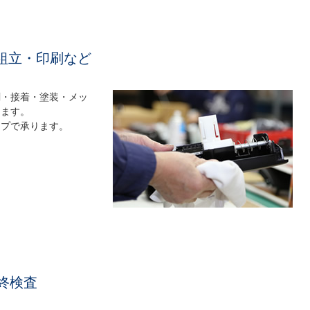
組立・印刷など
刷・接着・塗装・メッ
します。
ップで承ります。
終検査