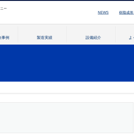
パニー
NEWS
樹脂成形
決事例
製造実績
設備紹介
よ