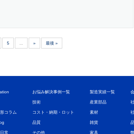
5
...
»
最後 »
ation
お悩み解決事例一覧
製造実績一覧
技術
産業部品
形コラム
コスト・納期・ロット
素材
og
品質
雑貨
日常
その他
家具